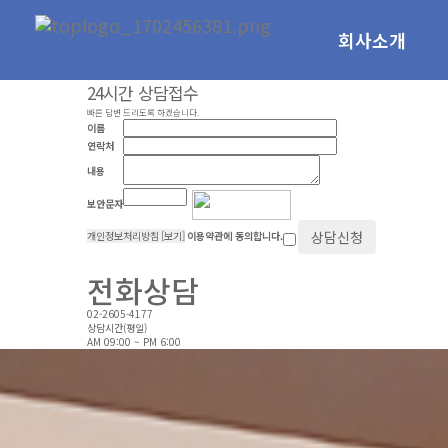
회사소개
상담하기
24시간 상담접수
빠른 답변 드리도록 하겠습니다.
이름
연락처
내용
보안문자
상담신청
개인정보처리방침 [보기]
이용약관에 동의합니다.
전화상담
02-2605-4177
상담시간(평일)
AM 09:00 ~ PM 6:00